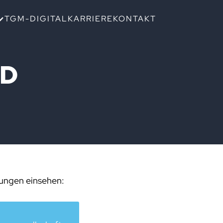
TGM-DIGITAL
KARRIERE
KONTAKT
ND
gungen einsehen: