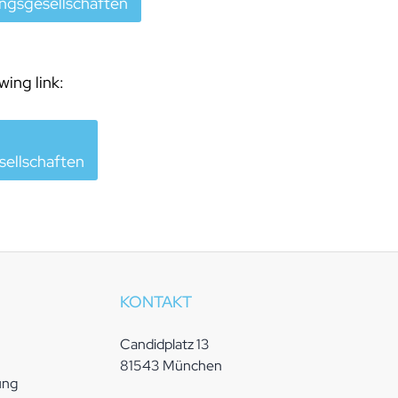
ungsgesellschaften
ing link:
sellschaften
KONTAKT
Candidplatz 13
81543 München
ung