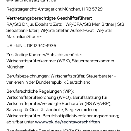
e-Mail office (at) tgm . de
Registergericht: Amtsgericht München, HRB 5729
Vertretungsberechtigte Geschäftsführer:
RA/StB Dr. jur. Ekkehard Zetzl | WP/CPA/StB Merl Bittner | StB
Sebastian Flöter | WP/StB Stefan Aufseß-Gut | WP/StB
Maximilian Stocker
USt-IdNr.: DE 129404936
Zuständige Kammer/Aufsichtsbehörde:
Wirtschaftsprüferkammer (WPK), Steuerberaterkammer
München
Berufsbezeichnungen: Wirtschaftsprüfer, Steuerberater –
verliehen in der Bundesrepublik Deutschland
Berufsrechtliche Regelungen (WP):
Wirtschaftsprüferordnung (WPO), Berufssatzung für
Wirtschaftsprüfer/vereidigte Buchprüfer (BS WP/vBP),
Satzung für Qualitätskontrolle, Siegelverordnung,
Wirtschaftsprüfer-Berufshaftpflichtversicherungsordnung;
abrufbar unter
www.wpk.de/rechtsvorschriften